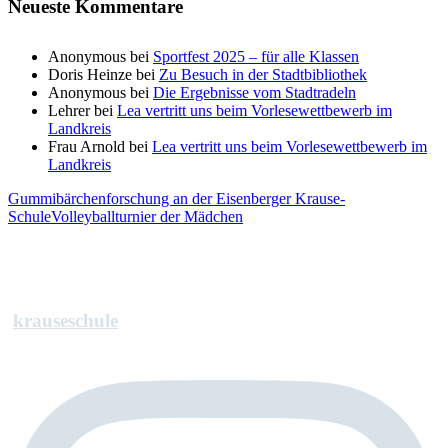
Neueste Kommentare
Anonymous
bei
Sportfest 2025 – für alle Klassen
Doris Heinze
bei
Zu Besuch in der Stadtbibliothek
Anonymous
bei
Die Ergebnisse vom Stadtradeln
Lehrer
bei
Lea vertritt uns beim Vorlesewettbewerb im
Landkreis
Frau Arnold
bei
Lea vertritt uns beim Vorlesewettbewerb im
Landkreis
Gummibärchenforschung an der Eisenberger Krause-
Schule
Volleyballturnier der Mädchen
krauseschule