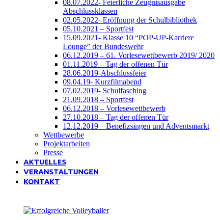
08.07.2022- Feierliche Zeugnisausgabe
Abschlussklassen
02.05.2022- Eröffnung der Schulbibliothek
05.10.2021 – Sportfest
15.09.2021- Klasse 10 “POP-UP-Karriere
Lounge” der Bundeswehr
06.12.2019 – 61. Vorlesewettbewerb 2019/ 2020
01.11.2019 – Tag der offenen Tür
28.06.2019-Abschlussfeier
09.04.19- Kurzfilmabend
07.02.2019- Schulfasching
21.09.2018 – Sportfest
06.12.2018 – Vorlesewettbewerb
27.10.2018 – Tag der offenen Tür
12.12.2019 – Benefizsingen und Adventsmarkt
Wettbewerbe
Projektarbeiten
Presse
AKTUELLES
VERANSTALTUNGEN
KONTAKT