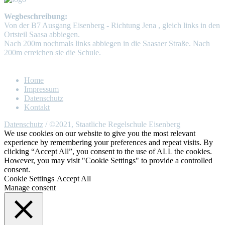
Wegbeschreibung:
Von der B7 Ausgang Eisenberg - Richtung Jena , gleich links in den
Ortsteil Saasa abbiegen.
Nach 200m nochmals links abbiegen in die Saasaer Straße. Nach
200m erreichen sie die Schule.
Home
Impressum
Datenschutz
Kontakt
Datenschutz
/ ©2021, Staatliche Regelschule Eisenberg
We use cookies on our website to give you the most relevant
experience by remembering your preferences and repeat visits. By
clicking “Accept All”, you consent to the use of ALL the cookies.
However, you may visit "Cookie Settings" to provide a controlled
consent.
Cookie Settings
Accept All
Manage consent