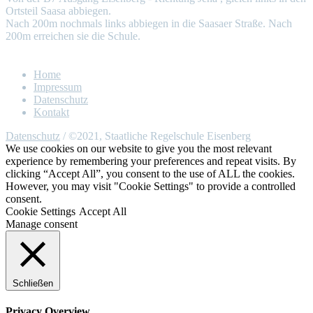
Ortsteil Saasa abbiegen.
Nach 200m nochmals links abbiegen in die Saasaer Straße. Nach
200m erreichen sie die Schule.
Home
Impressum
Datenschutz
Kontakt
Datenschutz
/ ©2021, Staatliche Regelschule Eisenberg
We use cookies on our website to give you the most relevant
experience by remembering your preferences and repeat visits. By
clicking “Accept All”, you consent to the use of ALL the cookies.
However, you may visit "Cookie Settings" to provide a controlled
consent.
Cookie Settings
Accept All
Manage consent
Schließen
Privacy Overview