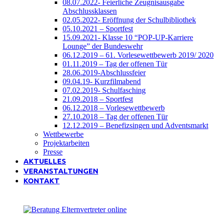
08.07.2022- Feierliche Zeugnisausgabe
Abschlussklassen
02.05.2022- Eröffnung der Schulbibliothek
05.10.2021 – Sportfest
15.09.2021- Klasse 10 “POP-UP-Karriere
Lounge” der Bundeswehr
06.12.2019 – 61. Vorlesewettbewerb 2019/ 2020
01.11.2019 – Tag der offenen Tür
28.06.2019-Abschlussfeier
09.04.19- Kurzfilmabend
07.02.2019- Schulfasching
21.09.2018 – Sportfest
06.12.2018 – Vorlesewettbewerb
27.10.2018 – Tag der offenen Tür
12.12.2019 – Benefizsingen und Adventsmarkt
Wettbewerbe
Projektarbeiten
Presse
AKTUELLES
VERANSTALTUNGEN
KONTAKT