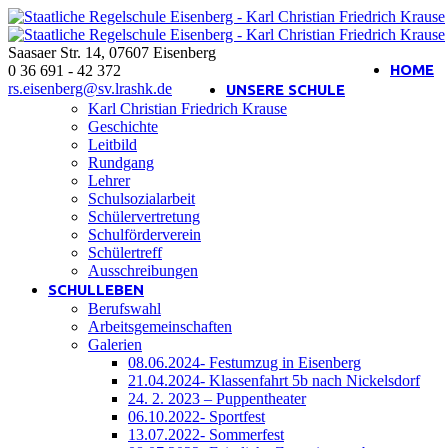
Saasaer Str. 14
,
07607
Eisenberg
Interner Bereich
HOME
0 36 691 - 42 372
rs.eisenberg@sv.lrashk.de
UNSERE SCHULE
Karl Christian Friedrich Krause
Geschichte
Leitbild
Rundgang
Lehrer
Schulsozialarbeit
Schülervertretung
Schulförderverein
Schülertreff
Ausschreibungen
SCHULLEBEN
Berufswahl
Arbeitsgemeinschaften
Galerien
08.06.2024- Festumzug in Eisenberg
21.04.2024- Klassenfahrt 5b nach Nickelsdorf
24. 2. 2023 – Puppentheater
06.10.2022- Sportfest
13.07.2022- Sommerfest