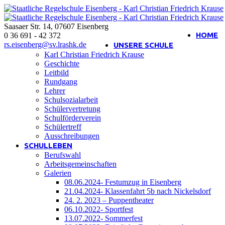
Saasaer Str. 14
,
07607
Eisenberg
Interner Bereich
HOME
0 36 691 - 42 372
rs.eisenberg@sv.lrashk.de
UNSERE SCHULE
Karl Christian Friedrich Krause
Geschichte
Leitbild
Rundgang
Lehrer
Schulsozialarbeit
Schülervertretung
Schulförderverein
Schülertreff
Ausschreibungen
SCHULLEBEN
Berufswahl
Arbeitsgemeinschaften
Galerien
08.06.2024- Festumzug in Eisenberg
21.04.2024- Klassenfahrt 5b nach Nickelsdorf
24. 2. 2023 – Puppentheater
06.10.2022- Sportfest
13.07.2022- Sommerfest