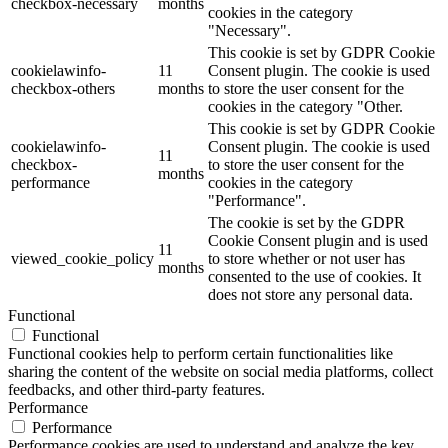
checkbox-necessary
months
cookies in the category
"Necessary".
This cookie is set by GDPR Cookie
cookielawinfo-
11
Consent plugin. The cookie is used
checkbox-others
months
to store the user consent for the
cookies in the category "Other.
This cookie is set by GDPR Cookie
cookielawinfo-
Consent plugin. The cookie is used
11
checkbox-
to store the user consent for the
months
performance
cookies in the category
"Performance".
The cookie is set by the GDPR
Cookie Consent plugin and is used
11
viewed_cookie_policy
to store whether or not user has
months
consented to the use of cookies. It
does not store any personal data.
Functional
Functional
Functional cookies help to perform certain functionalities like
sharing the content of the website on social media platforms, collect
feedbacks, and other third-party features.
Performance
Performance
Performance cookies are used to understand and analyze the key