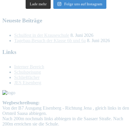
Lade mehr
Folge uns auf Instagram
Neueste Beiträge
Schulfest in der Krauseschule
8. Juni 2026
Tagebau-Besuch der Klasse 6b und 6a
8. Juni 2026
Links
Interner Bereich
Schulspeisung
Schließfächer
JES Eisenberg
Wegbeschreibung:
Von der B7 Ausgang Eisenberg - Richtung Jena , gleich links in den
Ortsteil Saasa abbiegen.
Nach 200m nochmals links abbiegen in die Saasaer Straße. Nach
200m erreichen sie die Schule.