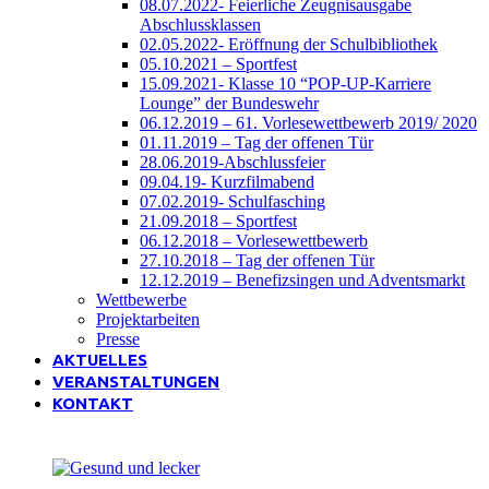
08.07.2022- Feierliche Zeugnisausgabe
Abschlussklassen
02.05.2022- Eröffnung der Schulbibliothek
05.10.2021 – Sportfest
15.09.2021- Klasse 10 “POP-UP-Karriere
Lounge” der Bundeswehr
06.12.2019 – 61. Vorlesewettbewerb 2019/ 2020
01.11.2019 – Tag der offenen Tür
28.06.2019-Abschlussfeier
09.04.19- Kurzfilmabend
07.02.2019- Schulfasching
21.09.2018 – Sportfest
06.12.2018 – Vorlesewettbewerb
27.10.2018 – Tag der offenen Tür
12.12.2019 – Benefizsingen und Adventsmarkt
Wettbewerbe
Projektarbeiten
Presse
AKTUELLES
VERANSTALTUNGEN
KONTAKT