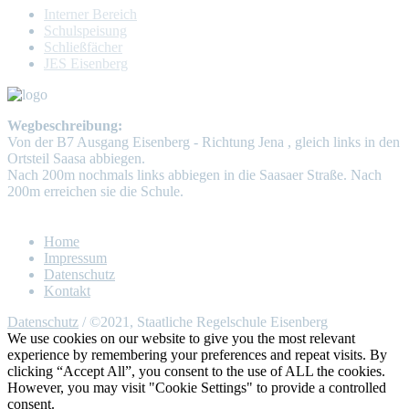
Interner Bereich
Schulspeisung
Schließfächer
JES Eisenberg
Wegbeschreibung:
Von der B7 Ausgang Eisenberg - Richtung Jena , gleich links in den
Ortsteil Saasa abbiegen.
Nach 200m nochmals links abbiegen in die Saasaer Straße. Nach
200m erreichen sie die Schule.
Home
Impressum
Datenschutz
Kontakt
Datenschutz
/ ©2021, Staatliche Regelschule Eisenberg
We use cookies on our website to give you the most relevant
experience by remembering your preferences and repeat visits. By
clicking “Accept All”, you consent to the use of ALL the cookies.
However, you may visit "Cookie Settings" to provide a controlled
consent.