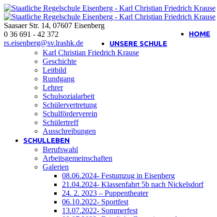
Saasaer Str. 14
,
07607
Eisenberg
Interner Bereich
HOME
0 36 691 - 42 372
rs.eisenberg@sv.lrashk.de
UNSERE SCHULE
Karl Christian Friedrich Krause
Geschichte
Leitbild
Rundgang
Lehrer
Schulsozialarbeit
Schülervertretung
Schulförderverein
Schülertreff
Ausschreibungen
SCHULLEBEN
Berufswahl
Arbeitsgemeinschaften
Galerien
08.06.2024- Festumzug in Eisenberg
21.04.2024- Klassenfahrt 5b nach Nickelsdorf
24. 2. 2023 – Puppentheater
06.10.2022- Sportfest
13.07.2022- Sommerfest