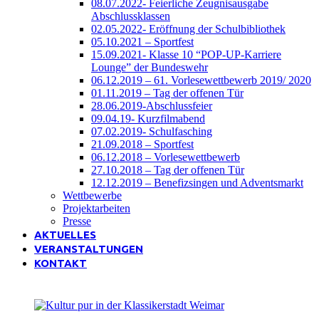
08.07.2022- Feierliche Zeugnisausgabe
Abschlussklassen
02.05.2022- Eröffnung der Schulbibliothek
05.10.2021 – Sportfest
15.09.2021- Klasse 10 “POP-UP-Karriere
Lounge” der Bundeswehr
06.12.2019 – 61. Vorlesewettbewerb 2019/ 2020
01.11.2019 – Tag der offenen Tür
28.06.2019-Abschlussfeier
09.04.19- Kurzfilmabend
07.02.2019- Schulfasching
21.09.2018 – Sportfest
06.12.2018 – Vorlesewettbewerb
27.10.2018 – Tag der offenen Tür
12.12.2019 – Benefizsingen und Adventsmarkt
Wettbewerbe
Projektarbeiten
Presse
AKTUELLES
VERANSTALTUNGEN
KONTAKT