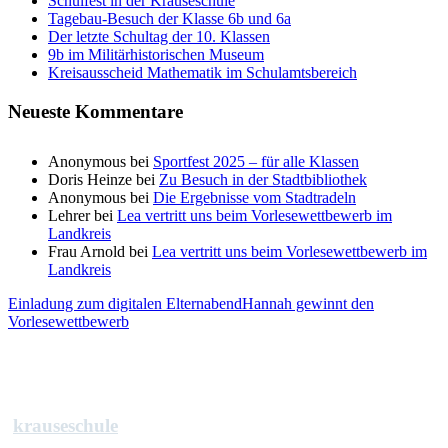
Schulfest in der Krauseschule
Tagebau-Besuch der Klasse 6b und 6a
Der letzte Schultag der 10. Klassen
9b im Militärhistorischen Museum
Kreisausscheid Mathematik im Schulamtsbereich
Neueste Kommentare
Anonymous
bei
Sportfest 2025 – für alle Klassen
Doris Heinze
bei
Zu Besuch in der Stadtbibliothek
Anonymous
bei
Die Ergebnisse vom Stadtradeln
Lehrer
bei
Lea vertritt uns beim Vorlesewettbewerb im
Landkreis
Frau Arnold
bei
Lea vertritt uns beim Vorlesewettbewerb im
Landkreis
Einladung zum digitalen Elternabend
Hannah gewinnt den
Vorlesewettbewerb
krauseschule