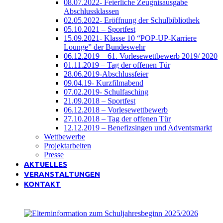
08.07.2022- Feierliche Zeugnisausgabe
Abschlussklassen
02.05.2022- Eröffnung der Schulbibliothek
05.10.2021 – Sportfest
15.09.2021- Klasse 10 “POP-UP-Karriere
Lounge” der Bundeswehr
06.12.2019 – 61. Vorlesewettbewerb 2019/ 2020
01.11.2019 – Tag der offenen Tür
28.06.2019-Abschlussfeier
09.04.19- Kurzfilmabend
07.02.2019- Schulfasching
21.09.2018 – Sportfest
06.12.2018 – Vorlesewettbewerb
27.10.2018 – Tag der offenen Tür
12.12.2019 – Benefizsingen und Adventsmarkt
Wettbewerbe
Projektarbeiten
Presse
AKTUELLES
VERANSTALTUNGEN
KONTAKT