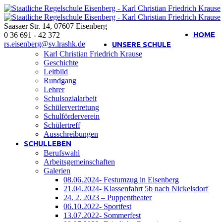
Saasaer Str. 14
,
07607
Eisenberg
Interner Bereich
HOME
0 36 691 - 42 372
rs.eisenberg@sv.lrashk.de
UNSERE SCHULE
Karl Christian Friedrich Krause
Geschichte
Leitbild
Rundgang
Lehrer
Schulsozialarbeit
Schülervertretung
Schulförderverein
Schülertreff
Ausschreibungen
SCHULLEBEN
Berufswahl
Arbeitsgemeinschaften
Galerien
08.06.2024- Festumzug in Eisenberg
21.04.2024- Klassenfahrt 5b nach Nickelsdorf
24. 2. 2023 – Puppentheater
06.10.2022- Sportfest
13.07.2022- Sommerfest