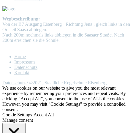
Wegbeschreibung:
Von der B7 Ausgang Eisenberg - Richtung Jena , gleich links in den
Ortsteil Saasa abbiegen.
Nach 200m nochmals links abbiegen in die Saasaer Straße. Nach
200m erreichen sie die Schule.
Home
Impressum
Datenschutz
Kontakt
Datenschutz
/ ©2021, Staatliche Regelschule Eisenberg
We use cookies on our website to give you the most relevant
experience by remembering your preferences and repeat visits. By
clicking “Accept All”, you consent to the use of ALL the cookies.
However, you may visit "Cookie Settings" to provide a controlled
consent.
Cookie Settings
Accept All
Manage consent