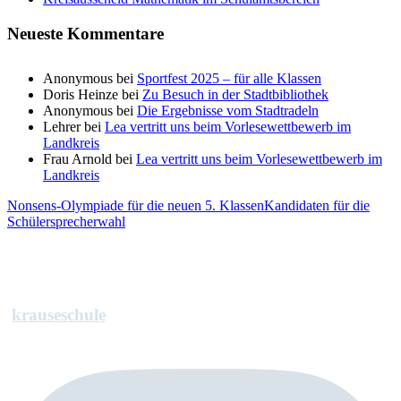
Neueste Kommentare
Anonymous
bei
Sportfest 2025 – für alle Klassen
Doris Heinze
bei
Zu Besuch in der Stadtbibliothek
Anonymous
bei
Die Ergebnisse vom Stadtradeln
Lehrer
bei
Lea vertritt uns beim Vorlesewettbewerb im
Landkreis
Frau Arnold
bei
Lea vertritt uns beim Vorlesewettbewerb im
Landkreis
Nonsens-Olympiade für die neuen 5. Klassen
Kandidaten für die
Schülersprecherwahl
krauseschule