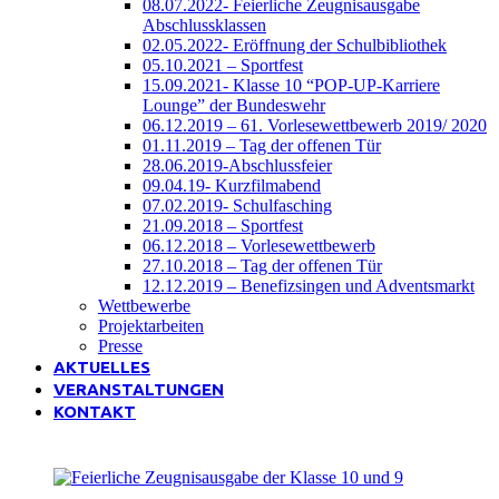
08.07.2022- Feierliche Zeugnisausgabe
Abschlussklassen
02.05.2022- Eröffnung der Schulbibliothek
05.10.2021 – Sportfest
15.09.2021- Klasse 10 “POP-UP-Karriere
Lounge” der Bundeswehr
06.12.2019 – 61. Vorlesewettbewerb 2019/ 2020
01.11.2019 – Tag der offenen Tür
28.06.2019-Abschlussfeier
09.04.19- Kurzfilmabend
07.02.2019- Schulfasching
21.09.2018 – Sportfest
06.12.2018 – Vorlesewettbewerb
27.10.2018 – Tag der offenen Tür
12.12.2019 – Benefizsingen und Adventsmarkt
Wettbewerbe
Projektarbeiten
Presse
AKTUELLES
VERANSTALTUNGEN
KONTAKT