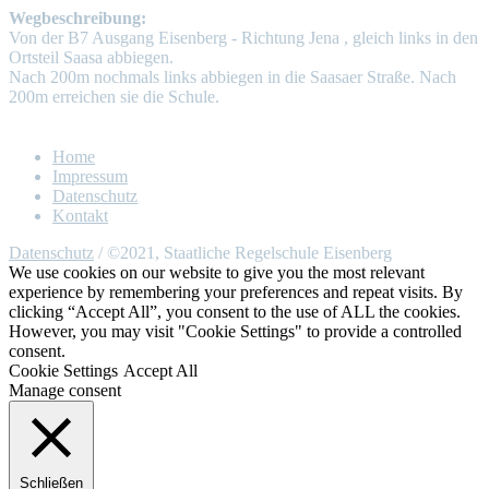
Wegbeschreibung:
Von der B7 Ausgang Eisenberg - Richtung Jena , gleich links in den
Ortsteil Saasa abbiegen.
Nach 200m nochmals links abbiegen in die Saasaer Straße. Nach
200m erreichen sie die Schule.
Home
Impressum
Datenschutz
Kontakt
Datenschutz
/ ©2021, Staatliche Regelschule Eisenberg
We use cookies on our website to give you the most relevant
experience by remembering your preferences and repeat visits. By
clicking “Accept All”, you consent to the use of ALL the cookies.
However, you may visit "Cookie Settings" to provide a controlled
consent.
Cookie Settings
Accept All
Manage consent
Schließen