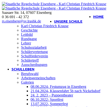
Saasaer Str. 14
,
07607
Eisenberg
Interner Bereich
HOME
0 36 691 - 42 372
rs.eisenberg@sv.lrashk.de
UNSERE SCHULE
Karl Christian Friedrich Krause
Geschichte
Leitbild
Rundgang
Lehrer
Schulsozialarbeit
Schülervertretung
Schulförderverein
Schülertreff
Ausschreibungen
SCHULLEBEN
Berufswahl
Arbeitsgemeinschaften
Galerien
08.06.2024- Festumzug in Eisenberg
21.04.2024- Klassenfahrt 5b nach Nickelsdorf
24. 2. 2023 – Puppentheater
06.10.2022- Sportfest
13.07.2022- Sommerfest