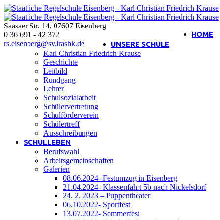
Saasaer Str. 14
,
07607
Eisenberg
Interner Bereich
HOME
0 36 691 - 42 372
rs.eisenberg@sv.lrashk.de
UNSERE SCHULE
Karl Christian Friedrich Krause
Geschichte
Leitbild
Rundgang
Lehrer
Schulsozialarbeit
Schülervertretung
Schulförderverein
Schülertreff
Ausschreibungen
SCHULLEBEN
Berufswahl
Arbeitsgemeinschaften
Galerien
08.06.2024- Festumzug in Eisenberg
21.04.2024- Klassenfahrt 5b nach Nickelsdorf
24. 2. 2023 – Puppentheater
06.10.2022- Sportfest
13.07.2022- Sommerfest