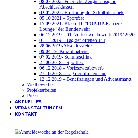
08.07.2022- Feierliche Zeugnisausgabe
Abschlussklassen
02.05.2022- Eröffnung der Schulbibliothek
05.10.2021 – Sportfest
15.09.2021- Klasse 10 “POP-UP-Karriere
Lounge” der Bundeswehr
06.12.2019 – 61. Vorlesewettbewerb 2019/ 2020
01.11.2019 – Tag der offenen Tür
28.06.2019-Abschlussfeier
09.04.19- Kurzfilmabend
07.02.2019- Schulfasching
21.09.2018 – Sportfest
06.12.2018 – Vorlesewettbewerb
27.10.2018 – Tag der offenen Tür
12.12.2019 – Benefizsingen und Adventsmarkt
Wettbewerbe
Projektarbeiten
Presse
AKTUELLES
VERANSTALTUNGEN
KONTAKT