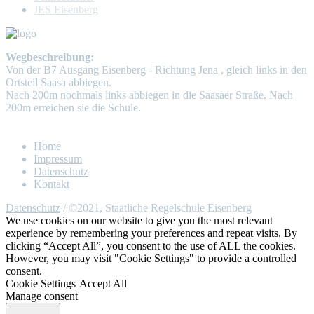
JES Eisenberg
Wegbeschreibung:
Von der B7 Ausgang Eisenberg - Richtung Jena , gleich links in den
Ortsteil Saasa abbiegen.
Nach 200m nochmals links abbiegen in die Saasaer Straße. Nach
200m erreichen sie die Schule.
Home
Impressum
Datenschutz
Kontakt
Datenschutz
/ ©2021, Staatliche Regelschule Eisenberg
We use cookies on our website to give you the most relevant
experience by remembering your preferences and repeat visits. By
clicking “Accept All”, you consent to the use of ALL the cookies.
However, you may visit "Cookie Settings" to provide a controlled
consent.
Cookie Settings
Accept All
Manage consent